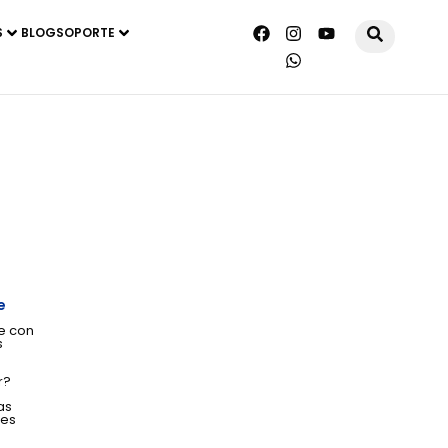
S
BLOG
SOPORTE
e
e con
s
r?
as
tes