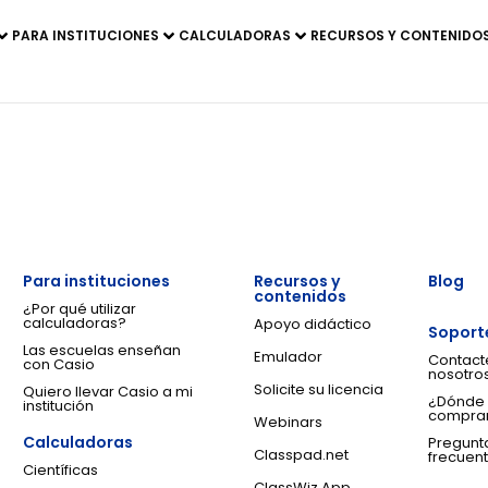
PARA INSTITUCIONES
CALCULADORAS
RECURSOS Y CONTENIDO
Para instituciones
Recursos y
Blog
contenidos
¿Por qué utilizar
calculadoras?
Apoyo didáctico
Soport
Las escuelas enseñan
Emulador
Contact
con Casio
nosotro
Solicite su licencia
Quiero llevar Casio a mi
¿Dónde
institución
compra
Webinars
Calculadoras
Pregunt
Classpad.net
frecuen
Científicas
ClassWiz App