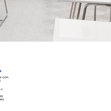
e
e con
s
r?
as
tes