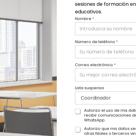
sesiones de formación en
educativos.
Nombre
*
Número de teléfono
*
Correo electrónico
*
Lista suspensa
A
Autorizo el uso de mis da
recibir comunicaciones de
u
WhatsApp.
t
o
A
Autorizo que mis datos s
r
otras filiales o terceros v
u