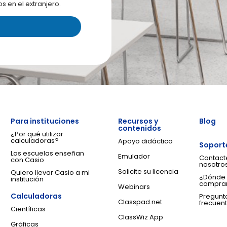
 en el extranjero.
a
Para instituciones
Recursos y
Blog
contenidos
¿Por qué utilizar
calculadoras?
Apoyo didáctico
Soport
Las escuelas enseñan
Emulador
Contact
con Casio
nosotro
Solicite su licencia
Quiero llevar Casio a mi
¿Dónde
institución
compra
Webinars
Calculadoras
Pregunt
Classpad.net
frecuen
Científicas
ClassWiz App
Gráficas