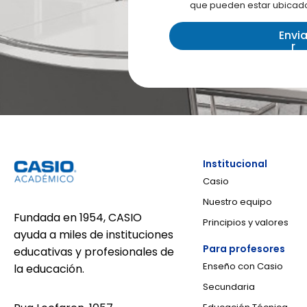
que pueden estar ubicados
i
t
z
o
a
Envi
r
r
c
i
i
z
ó
a
n
c
d
i
e
ó
d
n
a
d
t
e
o
Institucional
d
s
a
Casio
p
t
e
Nuestro equipo
o
r
Fundada en 1954, CASIO
s
Principios y valores
s
s
ayuda a miles de instituciones
o
u
Para profesores
educativas y profesionales de
n
b
Enseño con Casio
a
la educación.
s
l
i
Secundaria
e
d