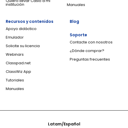
Quiero llevar Casio a mi
institución
Manuales
Recursos y contenidos
Blog
Apoyo didáctico
Soporte
Emulador
Contacte con nosotros
Solicite su licencia
¿Dónde comprar?
Webinars
Preguntas frecuentes
Classpad.net
ClassWiz App
Tutoriales
Manuales
Latam/Español