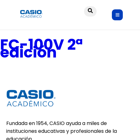
FC-200V 2ª
edición
FC-100V 2ª
edición
Fundada en 1954, CASIO ayuda a miles de
instituciones educativas y profesionales de la
educación.